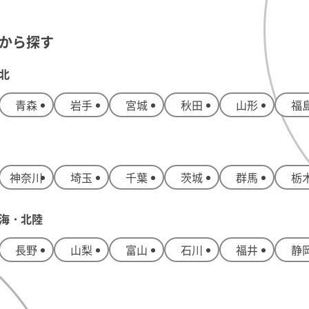
から探す
北
青森
岩手
宮城
秋田
山形
福
神奈川
埼玉
千葉
茨城
群馬
栃
海・北陸
長野
山梨
富山
石川
福井
静