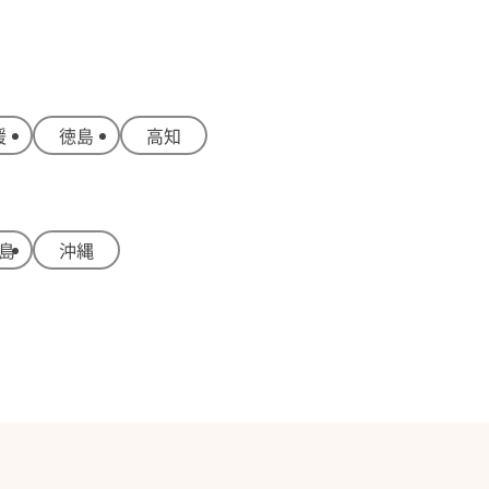
媛
徳島
高知
島
沖縄