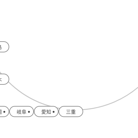
島
木
岡
岐阜
愛知
三重