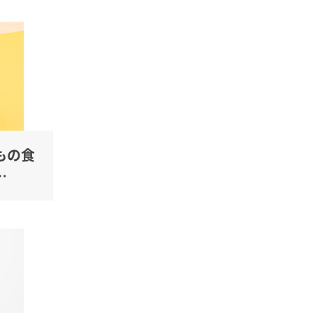
もの食
…