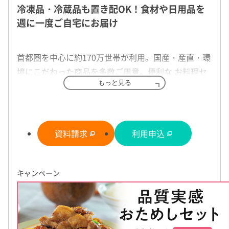
冷凍品・冷蔵品も置き配OK！食材や日用品を
週に一度ご自宅にお届け
首都圏を中心に約170万世帯が利用。国産・産直・環
境にこだわった商品を多数ご用意。便利な お料理セ
もっと見る
ット（ミールキット）、離乳食シリーズ、パンや調
味料など、化学調味料に頼らず素材 のおいしさを生
添加物削減、国産、減農薬が基本の安心食
かしています。
材をお届けします
便利な離乳食や誕生日のプレゼント、ご利
冷凍食品が充実しており、ドライアイスなど保管に
資料請求
利用申込
用手数料の割引などおトクなサービスが充
国産素材を基本に、不要な添加物はできるだけ使わず、素材の価
適した状態でお届けします。ご不在時でも安心 の置
材をお届けします。農産物も独自の基準で農薬使用を減らします
実！
き配も便利です。お支払いはクレジットカード払い
の品質を納得できる価格でお手元へ！
もOK！ 生協初の「おためし宅配」は、3週間、出資
体験を通した食育活動も行っています。
離乳食の悩みを解決する、下ごしらえ不要で使える便利な離乳食
キャンペーン
プが豊富。また、お子さまのすこやかな成長を祈って、生後6カ月
金（入会金）、手数料（配送料）無料でおトクに宅
味噌作りや牧場見学、田植えやお茶摘み体験など、普段はできな
プレゼントをご用意しています（申し込み制）。ママ＆パパにう
配 サービスのご利用ができます。
しめます。
て割引も。妊娠中からお子さまの小学校入学まで宅配料金がずっ
何気なく食べているものがどうやって作られるのか。楽しく学ぶ