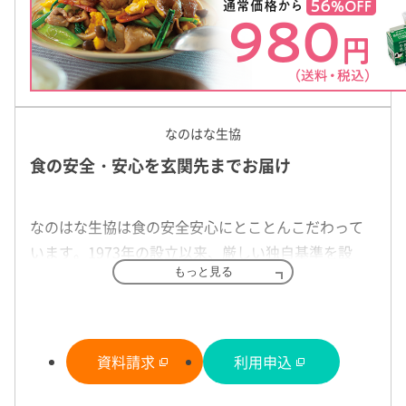
土に触れて、匂いをかいで。五感すべてを使う貴重な体験です。
特長
画していますので、ホームページやインスタグラム(常総生活協同
ください。
基本情報
カタログ・
商品
「疑わしいものは使用しない」を原則に許
割引・特典
なのはな生協
容している添加物は国の基準のおよそ1/1
食の安全・安心を玄関先までお届け
オリジナルアイテムは850品以上
0
使いやすさや安全性を考慮！ 組合員さん
パルシステムでしか利用できないオリジナル商品は850品以上。
現在日本で認められている食品添加物は約1,500種類。天然香料、
なのはな生協は食の安全安心にとことんこだわって
の声を聞きながら、改良を重ねています
するために、効率優先ではなくこだわりを持ち大切に生産してい
目になります。生活クラブで許容している食品添加物はわずか93品
います。1973年の設立以来、厳しい独自基準を設
原料を中心に使い、化学調味料に頼らず素材本来の味わいを大切
※原材料のキャリーオーバー及び粉ミルクの栄養素は除く。安全
時短で簡単に一品が完成する冷凍ミールキットや、湯せん・レン
も行っているため、小さなお子様も安心です。
もっと見る
活クラブがもっとも大切にしている原則です。生活クラブは生産
け、国産を基本とし、生産者と二人三脚で歩んでき
など、毎日の食事づくりを手助けする冷凍食品を種類豊富に取り
れた化学調味料には頼らず、安全とおいしさを追求しています。
ました。作り手の想いが伝わるこだわり商品をお届
に役立つのはもちろん、栄養バランスのとれたメニューを食べた
けしています。
資料請求
利用申込
特長