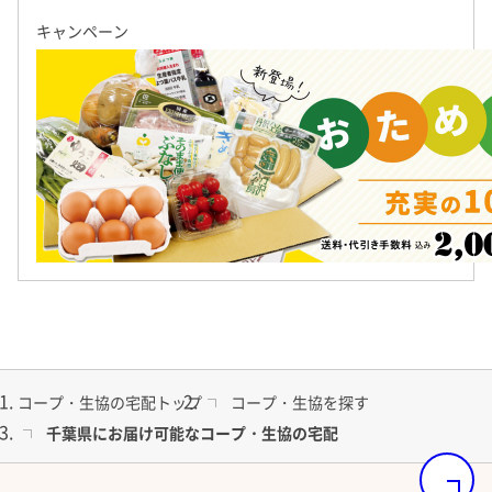
基本情報
キャンペーン
手抜きではなく「手間抜き」ができるミー
カタログ・
商品
ルキットなどもご用意しています。
割引・特典
週に1回、ご自宅にお届け
今日はちょっと楽したいけど家族の健康も気になる...といった声
特長をさらに詳しく見る
ト済み材料と調理タレ付き)や、温めるだけの簡単おかずもありま
人と人とのつながりを大切にする、コープ
週に1回決まった曜日に配達担当が、ご注文の商品を玄関前まで
なのはな生協では独自基準を設けています
着色料など人工的な添加物は一切使用していないので、市販のも
まっているから、ライフスタイルに合わせて計画的にお買いもの
ならではの取り組みです
原材料・製造工程あるいは栽培過程が明確であり、厳しい独自基
の味をお楽しみいただけます。
商品は冷凍・冷蔵・青果・常温の４つ温度帯に適した梱包でお届
な商品をお届けしています。
忙しいお母さんの代わりに料理の下準備がしてあります。手抜き
産地や生産者が明らかで、生い立ちがはっきりとわかる「産直」
ールでセキュリティにも配慮していますのでご不在時でも安心で
◎国産にとことんこだわっています。
「手間抜き」商品として活用ください。
す。野菜や果物、肉、魚だけでなく、産直素材を原料に使った加
◎どこよりも厳しい独自基準。
ています。生産者とコープデリで商品の安全性や品質管理などの
◎自主検査体制を強化し、情報を公開しています。
してご利用いただけます。
コープ・生協の宅配トップ
コープ・生協を探す
千葉県にお届け可能なコープ・生協の宅配
ページの