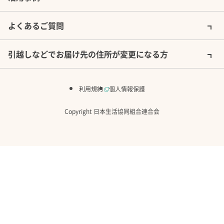
生産者の想いがこもった新鮮野菜
子育て中の家庭にうれしい特典・商品・サ
特長をさらに詳しく見る
よくあるご質問
生産者たちの「安全な野菜を美味しく食べてほしい」の想いを、
ポートが充実
土づくりからこだわった活力のある野菜をお届けします。
引越しなどでお届け先の住所が変更になる方
無農薬の野菜セットは年間を通して安定した供給を実現していま
小さなお子さんがいる家庭を対象に、手数料の割引制度（最大無
※お住まいの地域により異なります
利用規約
個人情報保護
離乳食作りに最適な商品も豊富にラインナップ。オリジナルの離乳食
ム]シリーズ』は、手軽さと安心が両立できます。味覚を育む大切
Copyright 日本生活協同組合連合会
物は使いません。
幼児期には大人と一緒に食べられるレシピを毎週掲載しています
様々な食材を本来の味で
「余計なものは足さない」を基本とした生産者の安全な食材は、
す。シンプルな料理法でもその味は抜群です。