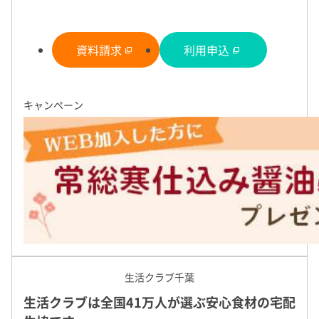
特長
基本情報
資料請求
利用申込
カタログ・
商品
キャンペーン
割引・特典
週に１回、ご自宅・仕事先へ「安心安全」
な商品をお届けします。
地域ごとに配達曜日が決まっており、常総生協の正規職員が、週
可能な範囲内であれば、仕事先への配達も可能です。
職員より手渡しでのお届けの他、急なお出かけで受け取れなくて
置き配でも、しっかりとした品質品温管理のうえ、冷凍品・冷蔵
度帯別に分けてお届けするので安心です。
また「前日OK」商品は、お届け日の前日までに注文でお届け可能
生活クラブ千葉
生活クラブは全国41万人が選ぶ安心食材の宅配