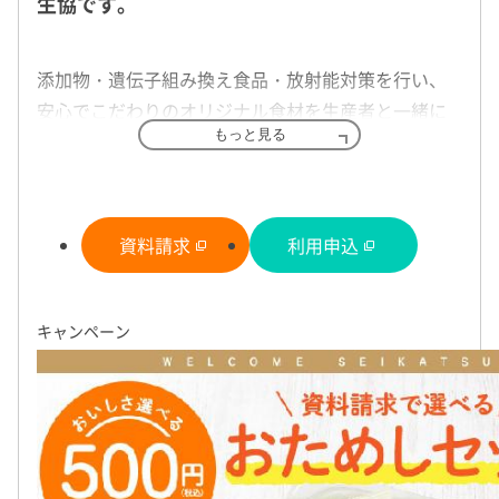
生協です。
添加物・遺伝子組み換え食品・放射能対策を行い、
安心でこだわりのオリジナル食材を生産者と一緒に
もっと見る
作っている生協です。生活クラブには取り扱う品も
厳しい自主基準があり、組合員が生産現場に出向い
て基準に照らして点検しています。
資料請求
利用申込
特長
基本情報
キャンペーン
カタログ・
商品
割引・特典
常総生協は、家族の健康を想うお母さん達