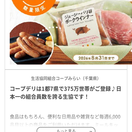
生活クラブは、添加物や遺伝子組み換え作物、農薬使用をできる
によって始まりました。
を、生産者と一緒に作っている生協です。生活クラブのお店（デ
地元野菜は都市へ流れてしまい、新鮮な野菜が手に入らないこと
舗！
家族の健康を守るために「青空市」を発足しました。近隣の農家
て分け合い、地域で助け合いを始めたのが常総生協の始まりです
50年余り経った現在も、地域密着型の生協として親しまれていま
生活協同組合コープみらい（千葉県）
コープデリは1都7県で375万世帯がご登録♪日
本一の組合員数を誇る生協です！
ミールキット「ビオサポ食材セット」が大
人気！
食品はもちろん、便利な日用品や雑貨など毎週6,000
「時間がない、だけど食事はおろそかにしたくない……」そんな
品目以上の商品をご利用いただけます。ミールキッ
やお肉は生活クラブ提携生産者の食材です。おいしさと便利さで
もっと見る