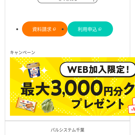
ト、産直商品、オーガニック商品や、便利なオリジ
ト！いずれも10分程度の簡単調理で完成！
ナルの離乳食シリーズなど豊富に取り揃えていま
す。
作り手の顔が見える商品を取り扱っていま
資料請求
利用申込
す。
特長
農産品は、基本的に地元の旬のものを中⼼に取り扱っています。
基本情報
キャンペーン
に⾒に⾏ける、⽣産者と畑で気軽に話せる関係を⼤切にしている
カタログ・
切せず、生産者を限定してお届けしています。
商品
畜産品では、誰がどのように育てたかがはっきりと分かり、飼料
ーベストフリー、⾮遺伝⼦組み換えのものを使⽤し、 抗⽣物質な
割引・特典
ママ・パパ・キッズ、みんなで楽しみまし
飼育しています。
ょう。生活クラブは子育てを応援します！
日本一の組合員数！ 毎週お買得な商品を
たくさんご用意して家計を応援します
子どもと真剣に向き合っていると疲れてしまうこと、ありますよ
もと少 し離れて気持ちをリセットしたり、子育ての不安をさりげ
食品から日用品や子育てグッズなど、毎週6,000品目以上の商品
あります。 また、組合員どうしのたすけあいの仕組みも充実！
わせてお選びいただけます。コープデリｅフレンズでは半期ごと
わけあり限定品など、おトクなセールも実施しています。
パルシステム千葉