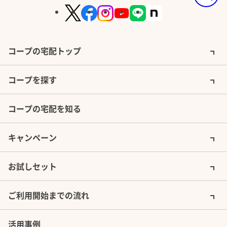
作り手と食べ手がともに育むもの
パルシステムの産直は、信頼できる作り手と直接つながることを
コープの宅配トップ
生産者たちと顔が見える関係、パートナーシップを育みながら、
食や農に関するお子様向けイベントも盛り
商品の利用を通じて、持続可能な社会の実
づくりや商品の開発に取り組んでいます。
だくさん
現を目指しています
コープを探す
米・青果は、「コア・フード」「エコ・チャレンジ」という独自
食は命をはぐくむ大切なもの。だからこそこだわりたい。なのは
「お米育ち豚プロジェクト」、「ハッピーミルクプロジェクト」
環境への影響が大きい化学合成農薬を避け、化学肥料の削減を通
お子様の健やかな成長を応援しています。※宅配料割引制度あり
ジェクト」「佐渡トキ応援お米プロジェクト」の4つのプロジェクト
コープの宅配を知る
ることをめざしています。
可能でよりよい世界を目指す世界共通の目標であるSDGsにもつ
特長をさらに詳しく見る
キャンペーン
お試しセット
ご利用開始までの流れ
活用事例