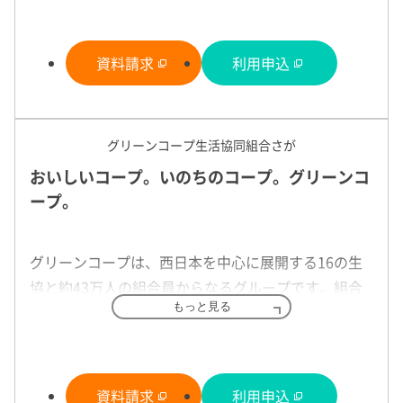
りを大事にし、組合員のくらしに貢献する事業や活
動が充実しています。佐賀県内の多くの世帯にご利
用いただいています。
資料請求
利用申込
特長
グリーンコープ生活協同組合さが
基本情報
おいしいコープ。いのちのコープ。グリーンコ
カタログ・
ープ。
商品
割引・特典
グリーンコープは、西日本を中心に展開する16の生
配達割引制度やいろいろなサービスなど、
協と約43万人の組合員からなるグループです。組合
毎日の子育てを応援！
もっと見る
員が開発した安心・安全な食品の提供の他、平和・
環境・福祉・生活再生事業などにも取組んでいます｡
子育て支援は、コープさが生活協同組合が力をいれているとりく
手数料の割引制度や小さなお子さまを持つママたちが気軽に集え
ど、さまざまなサービスやとりくみを通して毎日の子育てを応援
資料請求
利用申込
特長