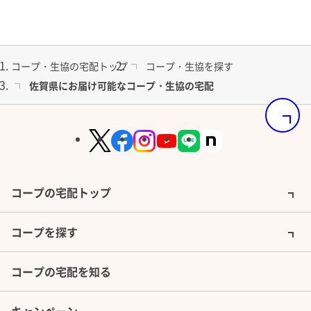
安心をより確かなものにしています。
コープ・生協の宅配トップ
コープ・生協を探す
佐賀県にお届け可能なコープ・生協の宅配
「安心・安全」のカタチ グリーンコープ
ページの
商品生産・製造認証システム
組合員への商品供給は、生産者・メーカーと互いに協力しあいな
ことから始まると考えています。 その結果、「安心・安全」な食
できるようになります。
コープの宅配トップ
コープを探す
コープの宅配を知る