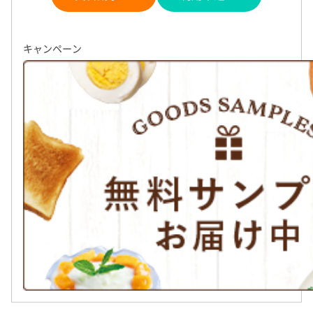
レルギー対応商品も充実いています。
基本情報
キャンペーン
カタログ・
商品
割引・特典
みどりの地球をみどりのままで、子どもた
ちに安心・安全な食べものを・・・
私たちは、家族の健康と未来を守っていきたいと願う母親の想い
安心・安全な環境づくりのために知恵を寄せ合い、商品の一つひ
運動を創り出してきました。心豊かな暮らしを実現するため、私
て、平和、環境、高齢者への在宅支援、食育などの子育て応援、
「生産者の顔が見える」関係づくりを大切
極的に取り組んでいます。
にしています
コープさが生協では、組合員が産地や工場を訪問し、交流を行っ
「つくる人」と「つかう人」が顔を合わせ、互いの信頼関係を深