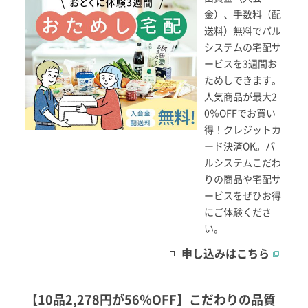
金）、手数料（配
送料）無料でパル
システムの宅配サ
ービスを3週間お
ためしできます。
人気商品が最大2
0％OFFでお買い
得！クレジットカ
ード決済OK。パ
ルシステムこだわ
りの商品や宅配サ
ービスをぜひお得
にご体験くださ
い。
申し込みはこちら
【10品2,278円が56％OFF】こだわりの品質