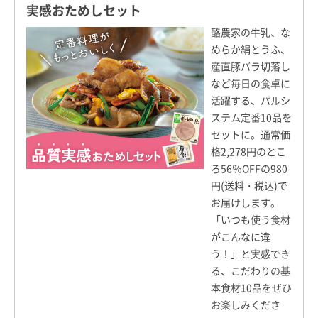
実感おためしセット
酪農家の牛乳、な
めらか絹とうふ、
産直豚バラ切落し
など毎日の食卓に
活躍する、パルシ
ステム定番10品を
セットに。通常価
格2,278円のとこ
ろ56％OFFの980
円(送料・税込)で
お届けします。
「いつも使う食材
がこんなに違
う！」と実感でき
る、こだわりの基
本食材10品をぜひ
お楽しみくださ