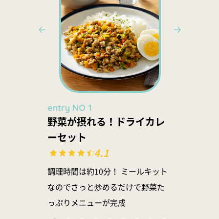
entry NO 1
ent
野菜が摂れる！ドライカレ
徳
ボデ
ーセット
(産
4.1
調理時間は約10分！ ミールキット
一度
オリ
なのでさっと炒めるだけで野菜た
肉を
わや
っぷりメニューが完成
ド