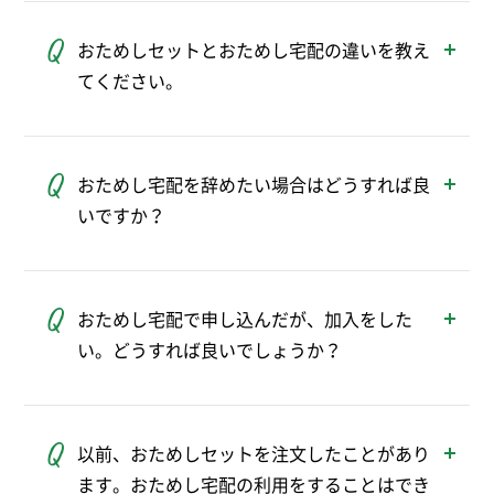
川、千葉、埼玉、茨城、栃木、群馬、福島、
おためしセットとおためし宅配の違いを教え
山梨、長野、静岡、新潟の1都11県です。
てください。
※上記の都県内でも一部配達に伺っていない地域がありま
す。
「おためしセット」は、パルシステムの大人
気商品をご加入前にお得に試せるセットで
おためし宅配を辞めたい場合はどうすれば良
す。
いですか？
「おためし宅配」はパルシステムの宅配サー
ビスをご加入前にお試しいただけるしくみで
おためし宅配の3週目のご注文締切時間まで
す。カタログに掲載されているすべての商品
に、注文サイトやアプリのメニュー内の「お
からご利用いただけます。おためし宅配ご登
おためし宅配で申し込んだが、加入をした
ためし宅配の登録解除」にて解除申請が可能
録時におためしセットも頼むことができま
い。どうすれば良いでしょうか？
です。
す。
おためし宅配は自動で加入（継続）いただけ
ますので、そのままご利用ください。
以前、おためしセットを注文したことがあり
ます。おためし宅配の利用をすることはでき