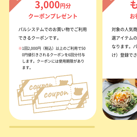
3,000
円分
クーポンプレゼント
お
パルシステムでのお買い物でご利用
対象の人気
できるクーポンです。
選アイテム
なります。
※
1回2,000円（税込）以上のご利用で50
0円値引きされるクーポンを6回分付与
け）登録で
します。クーポンには使用期限があり
ます。