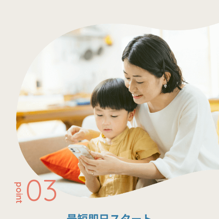
03
point
最短即日スタート