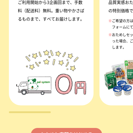
ご利用開始から3企画回まで、手数
品質実感おた
料（配送料）無料。重い物やかさば
の特別価格
るものまで、すべてお届けします。
※
ご希望の方
フォームに
※
おためしセッ
った場合、
します。