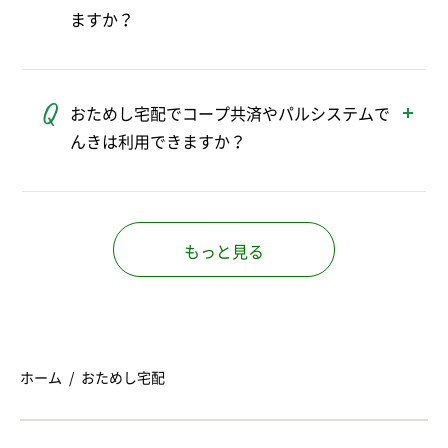
ますか？
すでにお申し込みいただいたことがある方
は、おためし宅配のご利用ならびにおためし
おためし宅配でコープ共済やパルシステムで
セットのお申し込みはできません。
んきは利用できますか？
おためし宅配中はご利用いただけませんが、
組合員ご加入後にご利用いただけます。
もっと見る
ホーム
おためし宅配