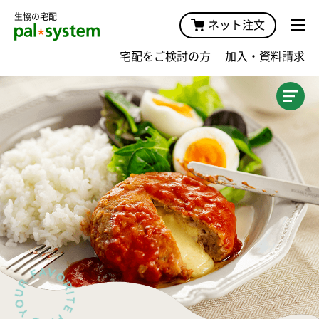
生協の宅配
ネット注文
宅配をご検討の方
加入・資料請求
加入案内TOP
商品・価格
宅配サービスガイド・手数料
キャンペーン
おためしプラン
おためし宅配
おためしセット
みんなの声