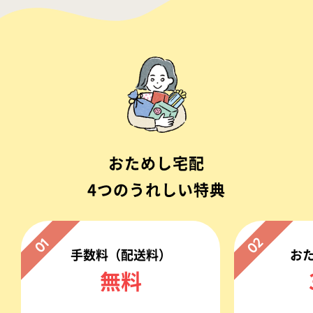
おためし宅配
4つのうれしい特典
02
01
手数料（配送料）
お
無料