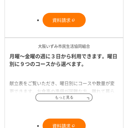
バランスのとれた食事が作れないとお困りの方にお
勧めです。
資料請求
夕食宅配
大阪いずみ市民生活協同組合
月曜～金曜の週に３日から利用できます。曜日
別に９つのコースから選べます。
献立表をご覧いただき、曜日別にコースや数量が変
更できます。お食事の準備が困難な方、離れて暮ら
もっと見る
す親御様や一人暮らしの方、育児や仕事で忙しい方
美味しさ、風味をそのまま感じていただくため、冷
におすすめです。
蔵でお届けします！
資料請求
夕食宅配