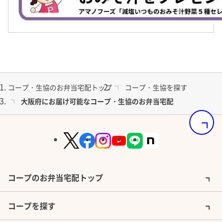
詳しく見る
その他のお弁当宅配
コープ・生協のお弁当宅配トップ
コープ・生協を探す
大阪府にお届け可能なコープ・生協のお弁当宅配
夕食サポートはごはんつき、おかずのみ（4種・６
ページの
種・８種）を選んでいただけます！お弁当は冷蔵で
お届け。（冷凍ではありません）パルコープの健康
管理食・やわらか食・介護食もございます！
『冷凍おかずセット』
土日用のお食事として、お昼用として、備蓄用とし
コープのお弁当宅配トップ
詳しく見る
健康管理食
ておすすめです。冷凍なので、お好きな時にお召し
糖尿病・腎臓病・透析・介護など食事療法が必要な
上がりいただけます。※『夕食宅配』のご利用があ
コープを探す
方へ
ればご注文できます。ご注文は、セット（１食×２
その他のお弁当宅配