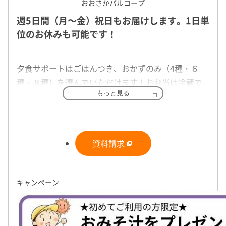
おおさかパルコープ
その他のお弁当宅配
週5日間（月～金）祝日もお届けします。1日単
位のお休みも可能です！
夕食サポートはごはんつき、おかずのみ（4種・６
種・８種）を選んでいただけます！お弁当は冷蔵で
もっと見る
お届け。（冷凍ではありません）週5日間（月～金）
月曜日～金曜日、毎日「笑顔」でお届けします。
祝日もお届けします。1日単位のお休みも可能です。
電子レンジ対応容器でお届けいたします。（容器は
ただし、週3日以上のご利用をお願いいたします。
翌日回収します。）
パルコープの健康管理食・やわらか食・介護食もご
『サイドメニュー』
資料請求
毎日１０時台～１８時までにお届けします。時間指
ざいます！
「ランチ」「サラダ」は、『コープの夕食宅配』と
定はできません。
一緒にお届けします。（ランチまたはサラダのみの
お留守の場合は、保冷箱に入れて置かせていただき
キャンペーン
お届けはできません）
ます。
夕食宅配
詳しく見る