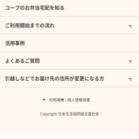
種類）での受付に限ります。（１食単位のご注文は
コープのお弁当宅配を知る
＜やわらか普通食＞
していただけません）
＜介護食＞きざみ食・ムース食
ご利用開始までの流れ
＜糖尿病・塩分制限食＞カロリー１６００調整食・
詳しく見る
カロリー１４４０調整食
活用事例
＜たんぱく制限食＞たんぱく４０ｇ調整食・たんぱ
く６０ｇ調整食
よくあるご質問
※糖尿病、腎臓病、透析等 食事療法として利用する
引越しなどでお届け先の住所が変更になる方
場合は
事前に主治医にご相談ください。
健康管理食・やわらか食・介護食
利用規約
個人情報保護
週に１回5日分を冷蔵宅配でお届けする健康管理食・
やわらか食・介護食をご用意しています。
詳しく見る
Copyright 日本生活協同組合連合会
詳しく見る
『やわらか食・介護食・健康管理食』