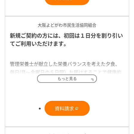
詳しく見る
大阪よどがわ市民生活協同組合
新規ご契約の方には、初回は１日分を割り引い
てご利用いただけます。
管理栄養士が献立した栄養バランスを考えた夕食、
毎日(月～金曜日の５日間）お届けすることで健康的
『コープの夕食宅配』は管理栄養士が栄養バランス
もっと見る
な食事をサポートさせていただきます。
を考えており、毎日違った献立です。いずみ生協の
週に１回5日分を冷蔵宅配でお届けする健康管理食・
商品検査センターで、微生物の検査を行い、食中毒
やわらか食・介護食をご用意しています。
防止に努めています。
資料請求
夕食宅配
詳しく見る