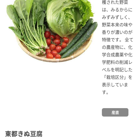
穫された野菜
は、みるからに
みずみずしく、
野菜本来の味や
香りが濃いのが
特徴です。 全て
の農産物に、化
学合成農薬や化
学肥料の削減レ
ベルを明記した
「栽培区分」を
表示していま
す。
産直
東都きぬ豆腐