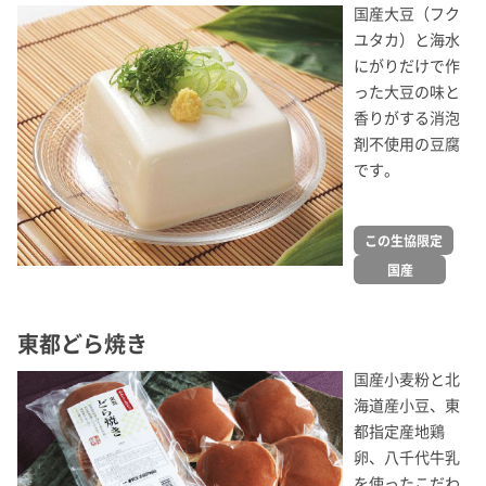
国産大豆（フク
ユタカ）と海水
にがりだけで作
った大豆の味と
香りがする消泡
剤不使用の豆腐
です。
この生協限定
国産
東都どら焼き
国産小麦粉と北
海道産小豆、東
都指定産地鶏
卵、八千代牛乳
を使ったこだわ