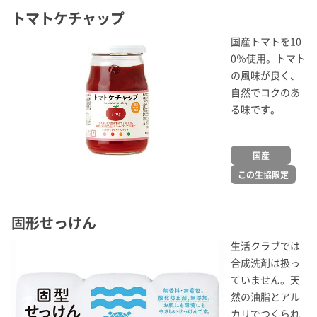
トマトケチャップ
国産トマトを10
0％使用。トマト
の風味が良く、
自然でコクのあ
る味です。
国産
この生協限定
固形せっけん
生活クラブでは
合成洗剤は扱っ
ていません。天
然の油脂とアル
カリでつくられ