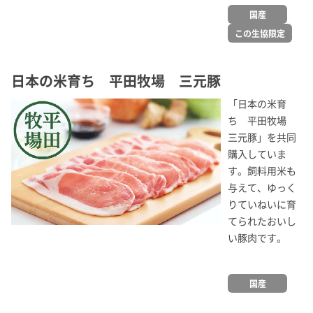
国産
この生協限定
日本の米育ち 平田牧場 三元豚
「日本の米育
ち 平田牧場
三元豚」を共同
購入していま
す。飼料用米も
与えて、ゆっく
りていねいに育
てられたおいし
い豚肉です。
国産