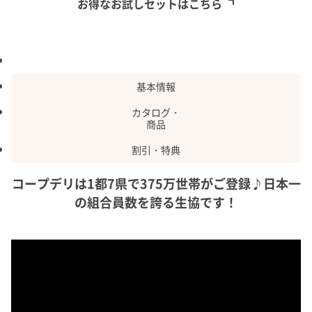
お得なお試しセットはこちら
特長
基本情報
カタログ・
商品
割引・特典
コープデリは1都7県で375万世帯がご登録♪日本一
の組合員数を誇る生協です！