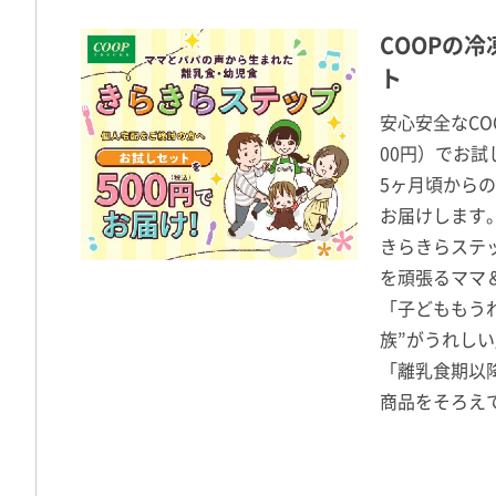
COOPの
ト
安心安全なCO
00円）でお試
5ヶ月頃から
お届けします
きらきらステ
を頑張るママ
「子どももう
族”がうれし
「離乳食期以
商品をそろえ