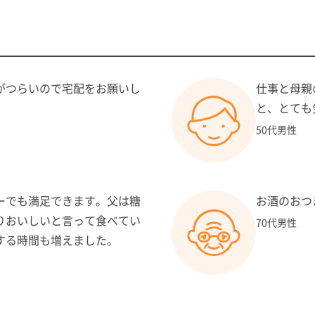
カロリー： 500kcal目
塩分： 週平均1食当り
１食あたりの価格：68
備 考： おかず5品
がつらいので宅配をお願いし
仕事と母親
と、とても
50代男性
を少しずつ楽しめます。
ーでも満足できます。父は糖
お酒のおつ
りおいしいと言って食べてい
70代男性
する時間も増えました。
カロリー： 450kcal目
塩分： 週平均1食当り