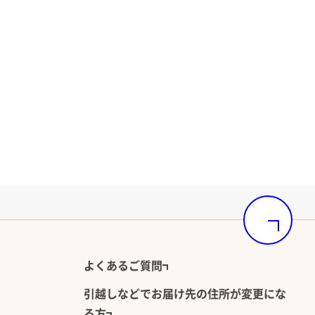
6円（税込）
のセットです。
エネルギー塩分調整食（おかずのみ）
エネルギー塩分調整が必要な方、または、お食事に気
を配る方向けのおかずセットです。
ページの先頭
よくあるご質問
安
引越しなどでお届け先の住所が変更にな
2ｇ以下
る方