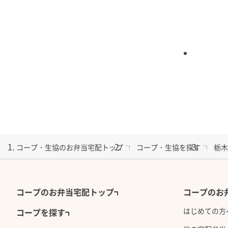
塩分： 週平均1食当り1.5ｇ以下
１食あたりの価格：464円（税込）
備 考： おかず3品とごはん（約80ｇ）のセットで
舞菜御膳
1食に野菜を約150ｇ使
トです。
コープ・生協のお弁当宅配トップ
コープ・生協を探す
栃木
コープのお弁当宅配トップ
コープのお
カロリー：500kcal目安
はじめての方
塩分： 週平均1食当り4ｇ以下
コープを探す
１食あたりの価格：842円（税込）