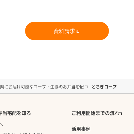
１食あたりの価格：75
備 考： おかず4品
す。
資料請求
用した品数豊富なおかずセッ
県にお届け可能なコープ・生協のお弁当宅配
とちぎコープ
弁当宅配を知る
ご利用開始までの流れ
カロリー：250kcal目
へ
塩分： 週平均1食当り
活用事例