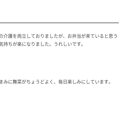
安
3ｇ以下
0円（税込）
とごはんのセットです。
の介護を両立しておりましたが、お弁当が来ていると思う
気持ちが楽になりました。うれしいです。
舞菜しっかりおかず
舞菜おかずに比べ、主菜にボリュームがあり、しっか
りとした食感と味付けのおかずコースです。
まみに舞菜がちょうどよく、毎日楽しみにしています。
安
4g以下