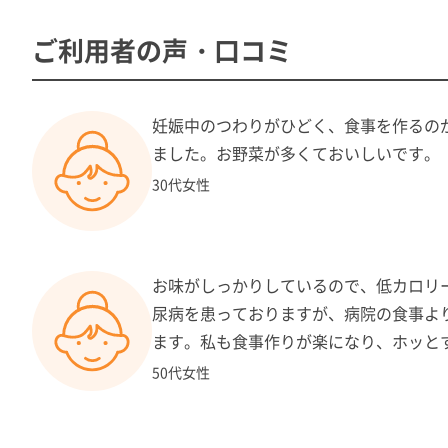
カロリー： 400kcal目安
塩分： 週平均1食当り4ｇ以下
ご利用者の声・口コミ
１食あたりの価格：702円（税込）
備 考： おかず6品のセットです。
妊娠中のつわりがひどく、食事を作るの
ました。お野菜が多くておいしいです。
30代女性
舞菜ミニ弁当
3種類のおかずとごはん
お味がしっかりしているので、低カロリ
尿病を患っておりますが、病院の食事よ
ます。私も食事作りが楽になり、ホッと
50代女性
カロリー：280kcal目安