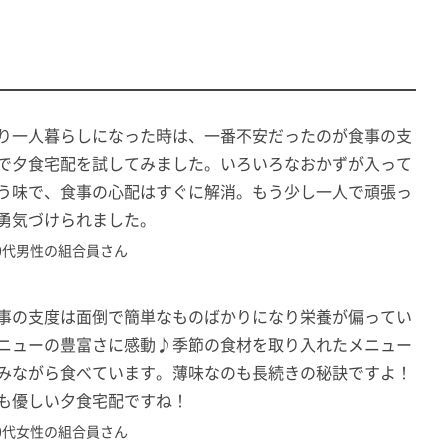
平均) 約500kcal
均) 4ｇ以下
り一人暮らしになった時は、一番不安だったのが食事の支
0円（税込）※5日分3,400円（税込）
で夕食宅配を試してみました。いろいろなおかずが入って
利用できる専用容器です。洗浄してからのご返却をお
う味で、食事の心配はすぐに解消。もう少し一人で頑張っ
勇気づけられました。
0代男性の組合員さん
やわらか食コース
事の支度は面倒で簡単なものばかりになり栄養が偏ってい
噛む力・飲み込む力が低下した方に安心して食べてい
ニューの豊富さに感動♪季節の食材を取り入れたメニュー
ただけるように「箸やスプーンで切れるやわらかさ」
みながら食べています。薄味なのも長続きの秘訣ですよ！
の介護食です。
も優しい夕食宅配ですね！
区分：日本摂食嚥下リハビリテーション学会嚥下調整
0代女性の組合員さん