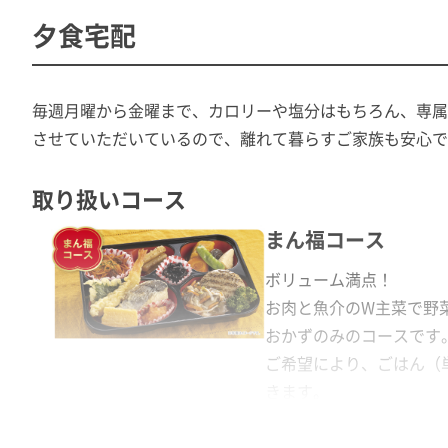
夕食宅配
毎週月曜から金曜まで、カロリーや塩分はもちろん、専属
させていただいているので、離れて暮らすご家族も安心で
取り扱いコース
まん福コース
ボリューム満点！
お肉と魚介のW主菜で野
おかずのみのコースです
ご希望により、ごはん（
きます。
（ごはん1個129円(税込)