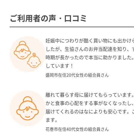
ご利用者の声・口コミ
カロリー：1食あたり(週平均) 約600kcal
塩分： 1食あたり(週平均) 4ｇ以下
妊娠中につわりが酷く買い物にも出かけ
１食あたりの価格：788円（税込）※5日分3,940円
したが、生協さんのお弁当配達を知り、
備 考： ※容器は再利用できる専用容器です。洗
時期が長かったので本当に助かりました
願いしております。
しています！
盛岡市在住20代女性の組合員さん
お弁当コース
離れて暮らす母に届けてもらっています
おかずの種類は4品～5品
かと食事の心配をする事がなくなったし
栄養バランスを考慮した
届けてくれるのはなによりも安心です。
（160ｇ）のセットです
ます。
週に2回は彩りごはんを
花巻市在住40代女性の組合員さん