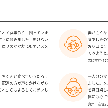
カロリー：1食あたり(週
塩分： 1食あたり(週平
られず食事作りに困っていま
妻が亡くな
（税込）
１食あたりの価格：68
すぐに頼みました。動けない
度でしたの
浄してからのご返却をお
備 考： ※容器は再
。周りのママ友にもオススメ
おり口に合
願いしております。
てみようと
盛岡市在住7
。ちゃんと食べているだろう
一人分の食
。
、配達の方が声をかけながら
ました。メ
体にやさしいおかずとごはん
これからもよろしくお願いし
を毎日楽し
。
体にも心に
お届けしています。
奥州市在住7