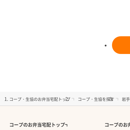
カロリー：1食あたり(週平均) 約500kcal
塩分： 1食あたり(週平均) 3ｇ以下
１食あたりの価格：680円（税込）※5日分3,400円
備 考： ※容器は再利用できる専用容器です。洗
願いしております。
朝昼用2食セット【ｻｲﾄ
コープ・生協のお弁当宅配トップ
コープ・生協を探す
岩手
当日の夕食宅配弁当と一
しておかずのセットをお
朝昼用セットのみのご利
コープのお弁当宅配トップ
コープのお