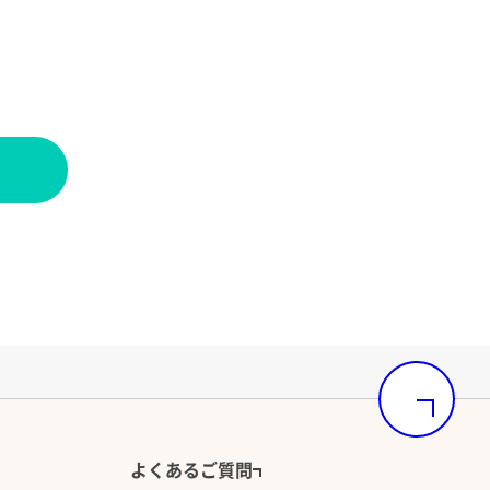
食分類2021嚥下調整食4
平均) 約270kcal
均) 2.5ｇ以下
0円（税込）※5日分3,400円（税込）
い切りです。
朝昼用1食セット【ｻｲﾄﾞﾒﾆｭｰ】
ページの先頭
当日の夕食宅配弁当と一緒に、翌日の朝食または昼食
用としておかずをお届けします。
朝昼用セットのみのご利用はできません。
よくあるご質問