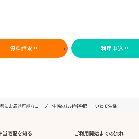
カロリー：1食あたり(週
（税込）
塩分： 1食あたり(週平
資料請求
利用申込
浄してからのご返却をお
１食あたりの価格：68
備 考： ※容器は使
ﾞﾒﾆｭｰ】
県にお届け可能なコープ・生協のお弁当宅配
いわて生協
緒に、翌日の朝食・昼食用と
届けします。
用はできません。
弁当宅配を知る
ご利用開始までの流れ