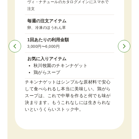
ヴィ・ナチュールのカタログメインにスマホで
注文
毎週の注文アイテム
卵、冷凍のほうれん草
1回あたりの利用金額
子
3,000円〜6,000円
の
お気に入りアイテム
餃
秋川牧園のチキンナゲット
り
鶏がらスープ
い
チキンナゲットはシンプルな原材料で安心
して食べられるし本当に美味しい。鶏がら
ス
スープは、これで中華を作ると何でも味が
煮
決まります。もうこれなしには生きられな
ラ
いというくらいストック中。
で