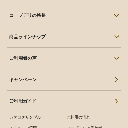
コープデリの特長
コープデリの特長トップ
商品ラインナップ
毎日の家事がラクになる
商品ラインナップトップ
子育て応援・割引制度が充実
ご利用者の声
人気の冷凍食品
安心して使い続けられる
ご利用者の声トップ
離乳食・幼児食
キャンペーン
アンケート
調理済みおかず
インタビュー
ミールキット
ご利用ガイド
産直商品
カタログサンプル
ご利用の流れ
食物アレルギー配慮食品