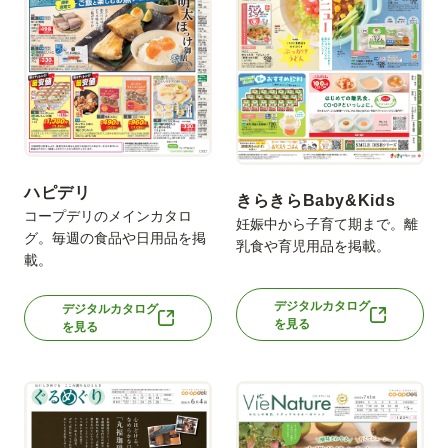
ハピデリ
きらきらBaby&Kids
コープデリのメインカタロ
妊娠中から子育て期まで。離
グ。毎週の食品や日用品を掲
乳食や育児用品を掲載。
載。
デジタルカタログ
デジタルカタログ
を見る
を見る