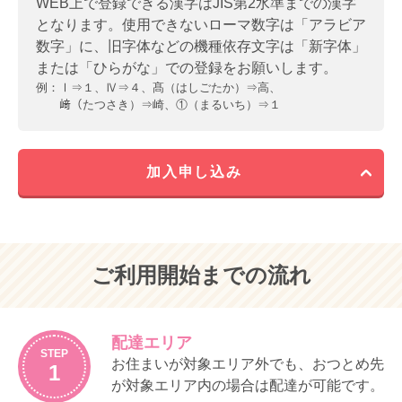
WEB上で登録できる漢字はJIS第2水準までの漢字
第２条
ウイークリーコープの利用に際しては、
となります。使用できないローマ数字は「アラビア
（サービス内容）
利用代金・手数料等の振替口座を登録し
数字」に、旧字体などの機種依存文字は「新字体」
ていただくものとします。
第２条
コープデリ宅配では、利用者（次条によ
または「ひらがな」での登録をお願いします。
り利用登録を行った利用名義者）に対し
振替口座登録にあたっては、口座名義人
例：
Ⅰ⇒１、Ⅳ⇒４、髙（はしごたか）⇒高、
て、事前に注文いただいた商品を配達し
の承諾を得るものとします。この場合、
﨑（たつさき）⇒崎、①（まるいち）⇒１
ます。
名義人からの異議については、利用登録
を行った利用者が責任をもって対応しま
利用者は、前項に定めるサービスのほ
す。
か、当生協が提供する次の事項のために
加入申し込み
宅配事業の仕組みを利用することができ
利用者は所定の WEB ページにメールアド
ます。ただし、②は第3 条4 項で示す法人
レス、パスワード等の必要事項を入力
等員外利用は除きます。
し、送信することにより、WEB 注文シス
テムを利用することができます。WEB 注
①各種サービス事業に関する紹介依頼
文システムの利用に関わるルールは、本
（生協は依頼を受けたサービス事業に
規程のほか、「コープデリｅフレンズ利
ご利用開始までの流れ
関する資料をお届けします）
用規程」の定めるところによります。
②増資
③募金
（サービス内容）
災害、極度の悪天候、事故、戦争・地域
配達エリア
第３条
生協は、利用者（前条により利用登録を
STEP
紛争、テロ、感染症、停電、その他当生
お住まいが対象エリア外でも、おつとめ先
1
行った利用名義者）に対して、基本的に
協に基づかない事由により宅配事業のサ
が対象エリア内の場合は配達が可能です。
週 1 回、商品カタログ及び注文書（以
ービスの全部又は一部の提供を停止する