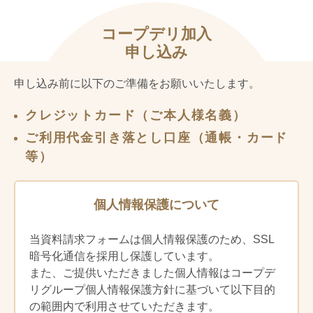
注文書を回収する前週の商品お届け時
とを確認します。この場合、以後の商品
に、注文の対象となる商品を掲載した商
の購入についても、法律が禁止する場合
品カタログ等をお届けします。ただし、
コープデリ加入
を除き、法定代理人の同意を得ているも
８週連続でご注文をいただけなかった場
申し込み
のとみなします。また、高齢者が宅配事
合、生協は商品カタログ等のお届けを停
業の利用を希望する場合は、ご家族のご
止することができます。
申し込み前に以下のご準備をお願いいたします。
意見をお聞きするなどして、宅配事業の
利用者は、別途の登録により WEB 注文シ
サービスの円滑な提供に支障がないかを
ステムを利用することができます。前項
クレジットカード（ご本人様名義）
検討させていただく場合があります。
により商品カタログ等のお届けが停止さ
前項の規定にかかわらず、次の場合には
れている場合でも、WEB 注文システムの
ご利用代金引き落とし口座（通帳・カード
利用登録をお断りすることがあります。
利用は可能です。
等）
①組合員本人又はご家族が過去に利用代
（商品の注文）
金等の支払いを怠ったことがある場合
など、代金のお支払いに不安がある場
第４条
商品の注文は、当生協の指定する複数の
個人情報保護について
合
方法（ＯＣＲ注文書・インターネット・
②本規則等に定める生協の宅配事業のサ
電話）から組合員が選択した方法によっ
当資料請求フォームは個人情報保護のため、SSL
ービスの利用条件に合わず、円滑なサ
て行うものとします。
暗号化通信を採用し保護しています。
ービス利用が困難と想定される場合
手続きおよび取り扱いは、当生協の定め
また、ご提供いただきました個人情報はコープデ
③過剰な要求など生協とのトラブルが多
によります。
い場合、その他宅配事業のサービスの
リグループ個人情報保護方針に基づいて以下目的
注文受付締切後のキャンセルは、原則と
円滑な提供に支障が想定される場合
の範囲内で利用させていただきます。
してお受けできません。