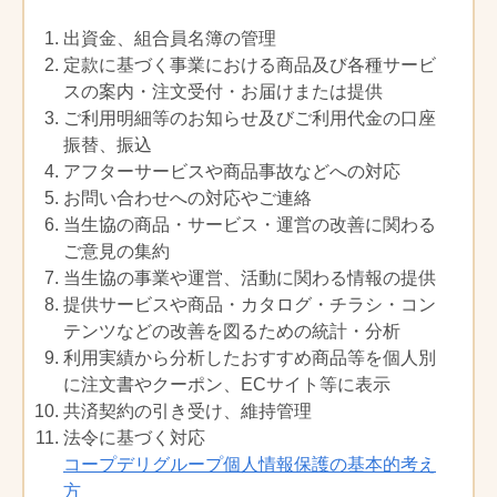
④商品のお届け先が、暴力団関係者など
の反社会的勢力であると認められる場
（利用制限）
出資金、組合員名簿の管理
合
定款に基づく事業における商品及び各種サービ
第５条
注文した商品の数量・金額が、一般家庭
次の場合、生協は、行政庁の許可を得た
での利用限度を超える注文であると当生
スの案内・注文受付・お届けまたは提供
上で、組合員以外の方に対しても、生協
協が判断した場合は、注文時または、引
ご利用明細等のお知らせ及びご利用代金の口座
の定めにしたがって利用登録を受け付け
渡し時の支払いを求めることがありま
振替、振込
ることにより、前条に定める宅配事業の
す。
アフターサービスや商品事故などへの対応
サービスを利用させることができます。
利用金額の限度は、コープデリ宅配合計
お問い合わせへの対応やご連絡
その際、利用者は代金等の支払方法につ
で５万円/週を原則とします。それ以上の
当生協の商品・サービス・運営の改善に関わる
いて生協との協議の上定め、必要な対応
利用を希望する場合は、当生協に相談す
を行うものとします。
ご意見の集約
るものとします。
当生協の事業や運営、活動に関わる情報の提供
①教育文化施設・医療施設・社会福祉施
設の設置者が施設利用者へのサービス
提供サービスや商品・カタログ・チラシ・コン
（商品のお届け）
の提供に必要な物品を購入する場合
テンツなどの改善を図るための統計・分析
第６条
商品は毎週決まった曜日にお届けしま
②被災地からの避難者が、災害発生から
利用実績から分析したおすすめ商品等を個人別
す。利用方法は、個人にお届けする個人
一定期間の間、生活に必要な物品を購
利用と、２人以上の組合員に一括してお
に注文書やクーポン、ECサイト等に表示
入する場合
届けするグループ利用、指定の施設に商
共済契約の引き受け、維持管理
③1 ヶ月以内の期間を定めて、お試し利用
品を取りに来ていただく利用等がありま
法令に基づく対応
する場合
す。商品・商品カタログのお届けは、利
コープデリグループ個人情報保護の基本的考え
用方法・金額により「ご利用手数料に関
方
（変更の届出）