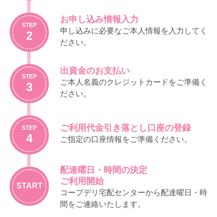
下、「商品カタログ等」といいます）を
ことがあります。この場合、既に受注し
配布し、事前に注文いただいた商品を配
た商品の提供に関わる部分を除き、サー
お申し込み情報入力
達します。
STEP
ビスの提供の停止について、生協は責任
申し込みに必要なご本人情報を入力してく
2
利用者は、前項に定めるサービスのほ
を負わないものとします。
ださい。
か、次の事項のために宅配事業の仕組み
を利用することができます。
（利用登録）
①各種サービス事業に関する紹介依頼
出資金のお支払い
第３条
組合員は、生協の定めにしたがって利用
STEP
（生協は依頼を受けたサービス事業に
登録を行うことで、前条に定める宅配事
ご本人名義のクレジットカードをご準備く
3
関する資料をお届けします）
業のサービスを利用することができま
ださい。
②増資（生協は商品の代金とともに増資
す。その際、原則として商品等の代金及
する金額を受領し、出資金に充当しま
び手数料その他（以下、「代金等」とい
す）
います）の引落しに利用する銀行等金融
ご利用代金引き落とし口座の登録
STEP
機関の口座の登録が必要です。登録口座
③募金（生協は商品の代金とともに募金
4
ご指定の口座情報をご準備ください。
として、本人以外の口座を登録する場合
額を預かり、あらかじめご案内した募
には、利用者自らが口座名義人の承諾を
金先にお渡しします）
得るものとします。この場合、名義人か
前項の②及び③に係る金銭の収受につい
配達曜日・時間の決定
らの異議については、利用者が責任をも
ては、本規程の第１２条以下の定めると
ご利用開始
って対応することとします。
ころによります。
START
コープデリ宅配センターから配達曜日・時
未成年者が宅配事業の利用を希望する場
生協は、年末など特殊な時期に関し別途
間をご連絡いたします。
合は、当生協が定める利用限度額の範囲
ご案内した場合を除き、基本的に毎週、
内にて、法定代理人の同意を得ているこ