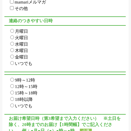
mamariメルマガ
その他
連絡のつきやすい日時
月曜日
火曜日
水曜日
木曜日
金曜日
いつでも
9時～12時
12時～15時
15時～18時
18時以降
いつでも
お届け希望日時（第3希望まで入力ください） ※土日を
除く、20時までのお届け【1時間幅】でご記入くださ
い 例：●月●日（●）●時～●時