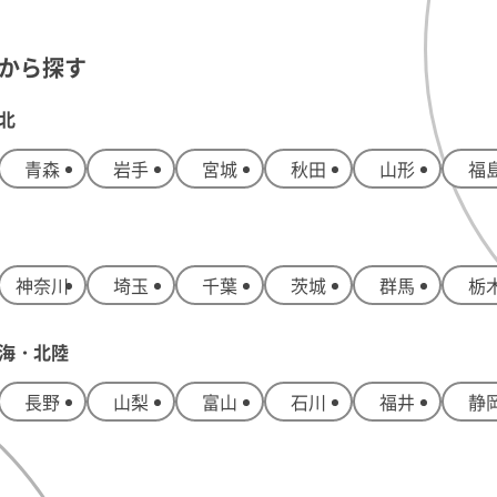
から探す
北
青森
岩手
宮城
秋田
山形
福
神奈川
埼玉
千葉
茨城
群馬
栃
海・北陸
長野
山梨
富山
石川
福井
静