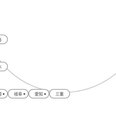
島
木
岡
岐阜
愛知
三重