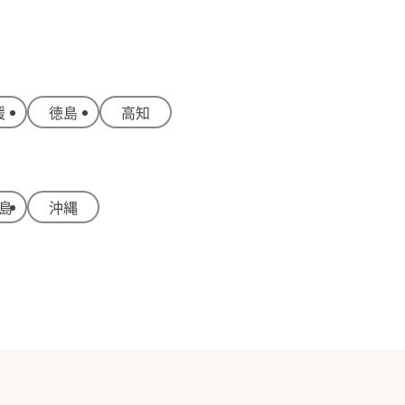
媛
徳島
高知
島
沖縄